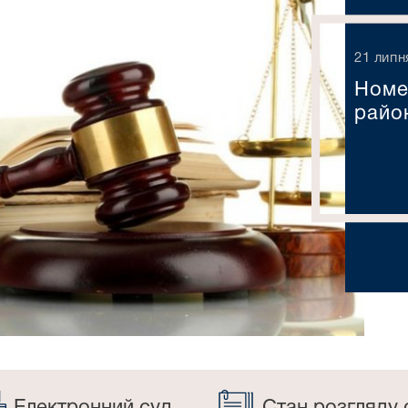
21 липн
Номе
райо