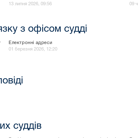
13 липня 2026, 09:56
09 
зку з офісом судді
у
Електронні адреси
01 березня 2026, 12:20
повіді
их суддів