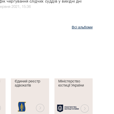
фік чергування слідчих суддів у вихідні дні
червня 2021, 15:36
Всі альбоми
і
Єдиний реєстр
Міністерство
адвокатів
юстиції України