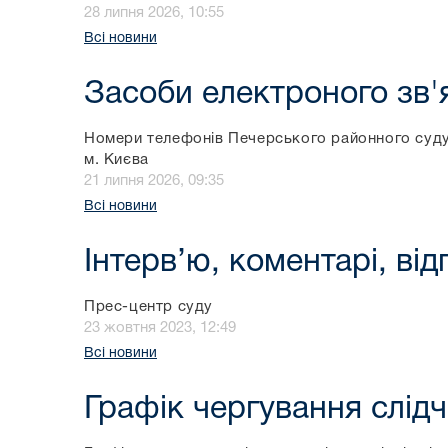
28 липня 2026, 10:55
Всі новини
Засоби електроного зв'я
Номери телефонів Печерського районного суд
м. Києва
21 липня 2026, 09:35
Всі новини
Інтерв’ю, коментарі, від
Прес-центр суду
23 жовтня 2023, 12:49
Всі новини
Графік чергування слідч