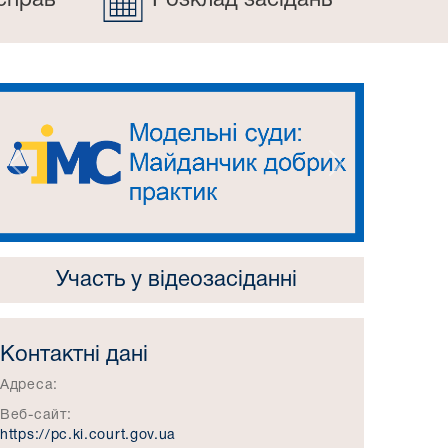
справ
Розклад засідань
Попередній
Наступний
Участь у відеозасіданні
Контактні дані
Адреса:
Веб-сайт:
https://pc.ki.court.gov.ua