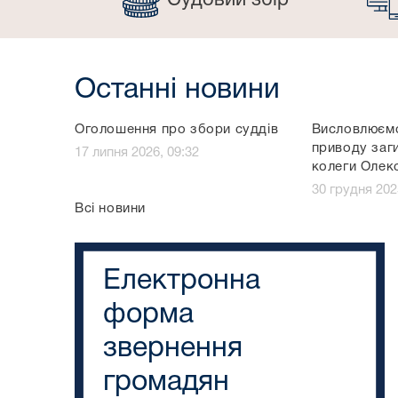
Судовий збір
Останні новини
Оголошення про збори суддів
Висловлюємо
приводу заг
17 липня 2026, 09:32
колеги Оле
30 грудня 202
Всі новини
Електронна
форма
звернення
громадян