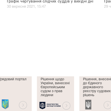
Графік чергування слідчих суддів у вихідні дні
Гра
30 вересня 2021, 15:47
29 
Урядовий портал
Рішення щодо
Рішення, внесен
України, винесені
до Єдиного
Європейським
державного
судом з прав
реєстру судових
людини
рішень