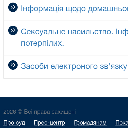
Інформація щодо домашньо
Сексуальне насильство. Ін
потерпілих.
Засоби електроного зв'язку
2026 © Всі права захищені
Про суд
Прес-центр
Громадянам
Пока