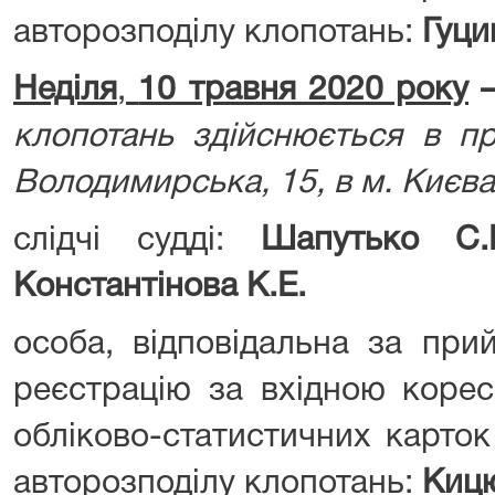
авторозподілу клопотань:
Гуци
Неділя
,
10 травня 2020 року
клопотань здійснюється в пр
Володимирська, 15, в м. Києва
слідчі судді:
Шапутько С.В
Константінова К.Е.
особа, відповідальна за при
реєстрацію за вхідною корес
обліково-статистичних карток
авторозподілу клопотань:
Кицю