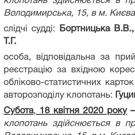
клопотань здійснюється в пр
Володимирська, 15, в м. Києва
слідчі судді:
Бортницька В.В.,
Т.Г.
особа, відповідальна за при
реєстрацію за вхідною корес
обліково-статистичних карток
авторозподілу клопотань:
Гуци
Субота
,
18 квітня 2020 року
клопотань здійснюється в пр