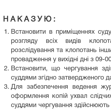
Н А К А З У Ю :
Встановити в приміщеннях суду
розгляду всіх видів клопот
розслідування та клопотань інш
провадження у вихідні дні з 09-00
Встановити, що чергування зді
суддями згідно затвердженого д
Для забезпечення ведення жур
оформлення копій ухвал слідчих
суддями чергування здійснюють 