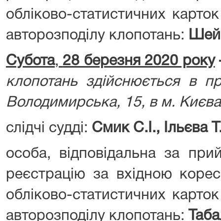
обліково-статистичних карток
авторозподілу клопотань:
Шей
Субота
,
28 березня 2020 року
клопотань здійснюється в пр
Володимирська, 15, в м. Києва
слідчі судді:
Смик С.І., Ільєва Т
особа, відповідальна за при
реєстрацію за вхідною корес
обліково-статистичних карток
авторозподілу клопотань:
Таба