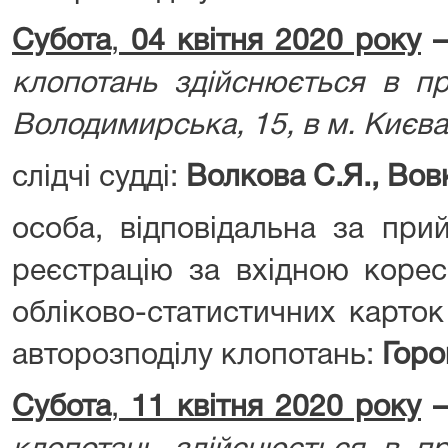
Субота
,
04 квітня 2020 року
клопотань здійснюється в пр
Володимирська, 15, в м. Києва
слідчі судді:
Волкова С.Я., Вовк
особа, відповідальна за при
реєстрацію за вхідною корес
обліково-статистичних карток
авторозподілу клопотань:
Горов
Субота
,
11 квітня 2020 року