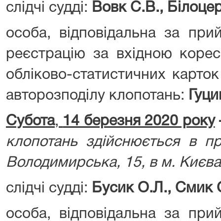
слідчі судді:
Вовк С.В., Білоцер
особа, відповідальна за при
реєстрацію за вхідною корес
обліково-статистичних карток
авторозподілу клопотань:
Гуци
Субота
,
14 березня 2020 року
клопотань здійснюється в пр
Володимирська, 15, в м. Києва
слідчі судді:
Бусик О.Л., Смик С
особа, відповідальна за при