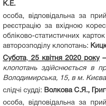
К.Е.
особа, відповідальна за при
реєстрацію за вхідною корес
обліково-статистичних карток
авторозподілу клопотань:
Кицю
Субота
,
25 квітня 2020 року
клопотань здійснюється в пр
Володимирська, 15, в м. Києва
слідчі судді:
Волкова С.Я., Григ
особа, відповідальна за при