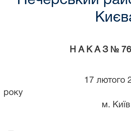
Печерський рай
Києв
Н А К А З № 7
17 лютого 
ро
м. Київ