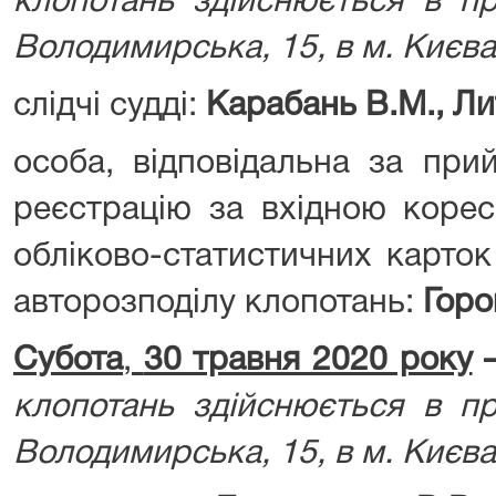
клопотань здійснюється в пр
Володимирська, 15, в м. Києва
слідчі судді:
Карабань В.М., Литв
особа, відповідальна за при
реєстрацію за вхідною корес
обліково-статистичних карток
авторозподілу клопотань:
Горов
Субота
,
30 травня 2020 року
клопотань здійснюється в пр
Володимирська, 15, в м. Києва