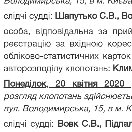
Володимирська, 15, в м. Києва
слідчі судді:
Шапутько С.В., Во
особа, відповідальна за при
реєстрацію за вхідною корес
обліково-статистичних карток
авторозподілу клопотань:
Клим
Понеділок
,
20 квітня 2020 
розгляд клопотань здійснюєть
вул. Володимирська, 15, в м. К
слідчі судді:
Вовк С.В., Підпал