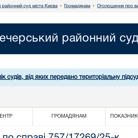
 районний суд міста Києва
Громадянам
Оголошення про в
•
•
ечерський районний суд
ік судів, від яких передано територіальну підсуд
ЕНТР
ГРОМАДЯНАМ
ПОКАЗНИК
по справі 757/17269/25-к