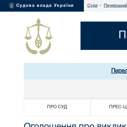
Печерський
Судова влада України
Суди
•
П
Перел
ПРО СУД
ПРЕС-Ц
Оголошення про виклик 