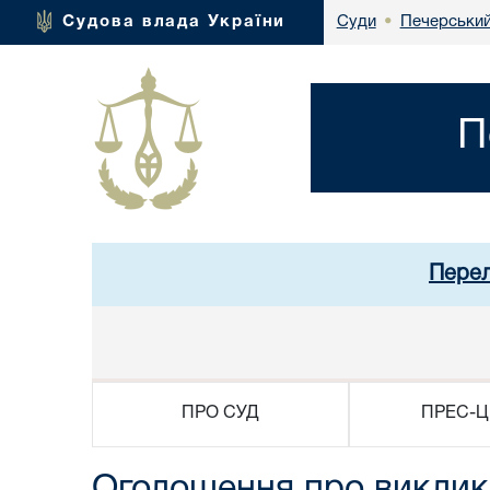
Печерський
Судова влада України
Суди
•
П
Перел
ПРО СУД
ПРЕС-Ц
Оголошення про виклик 