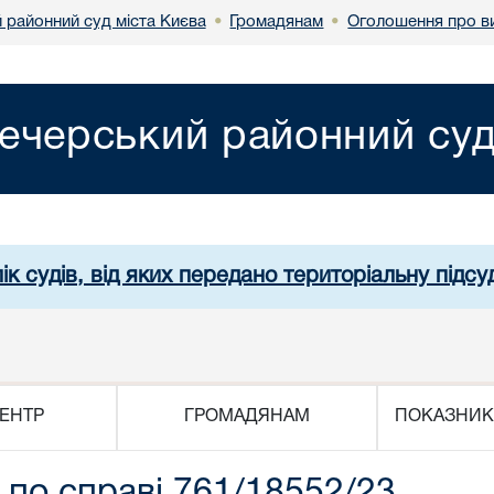
 районний суд міста Києва
Громадянам
Оголошення про в
•
•
ечерський районний суд
ік судів, від яких передано територіальну підсуд
ЕНТР
ГРОМАДЯНАМ
ПОКАЗНИК
по справі 761/18552/23