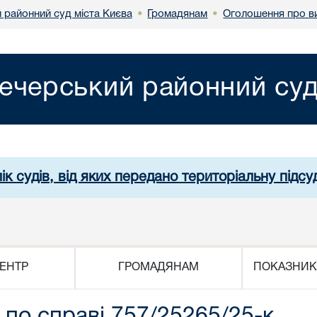
 районний суд міста Києва
Громадянам
Оголошення про в
•
•
ечерський районний суд
ік судів, від яких передано територіальну підсуд
ЕНТР
ГРОМАДЯНАМ
ПОКАЗНИК
по справі 757/25265/25-к