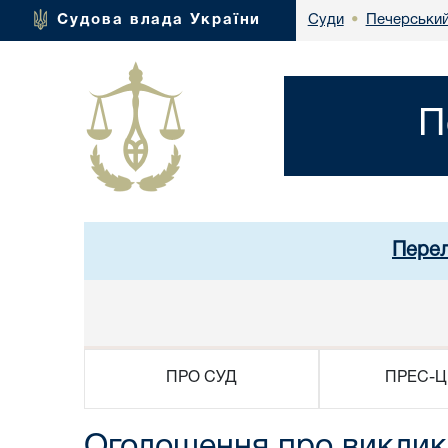
Печерський
Судова влада України
Суди
•
П
Перел
ПРО СУД
ПРЕС-Ц
Оголошення про виклик 