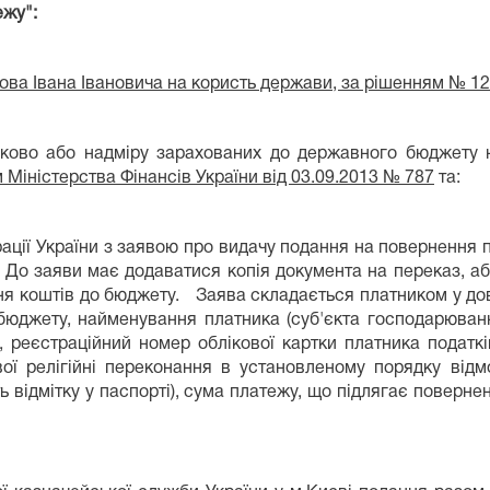
ежу":
нова Івана Івановича на користь держави, за рішенням № 1
лково або надміру зарахованих до державного бюджету н
 Міністерства Фінансів України від 03.09.2013 № 787
та:
рації України з заявою про видачу подання на повернення
у. До заяви має додаватися копія документа на переказ, а
ня коштів до бюджету. Заява складається платником у дов
 бюджету, найменування платника (суб'єкта господарюван
и, реєстраційний номер облікової картки платника податк
свої релігійні переконання в установленому порядку від
ть відмітку у паспорті), сума платежу, що підлягає повер