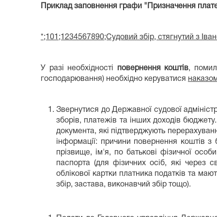
Приклад заповнення графи "Призначення плат
*;101;1234567890;Судовий збір, стягнутий з Іва
У разі необхідності
повернення коштів
, поми
господарювання) необхідно керуватися
наказом
Звернутися до Державної судової адмініст
зборів, платежів та інших доходів бюджет
документа, які підтверджують перерахуван
інформації: причини повернення коштів з
прізвище, ім'я, по батькові фізичної особ
паспорта (для фізичних осіб, які через 
облікової картки платника податків та маю
збір, застава, виконавчий збір тощо).