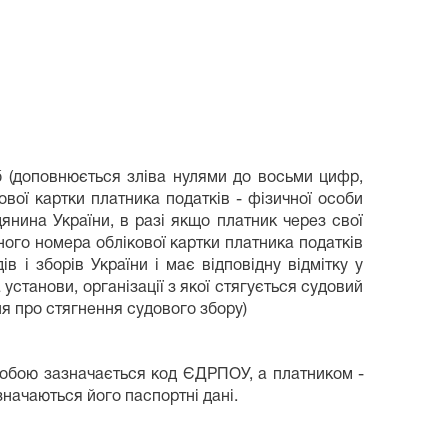
б (доповнюється зліва нулями до восьми цифр,
вої картки платника податків - фізичної особи
янина України, в разі якщо платник через свої
ного номера облікової картки платника податків
в і зборів України і має відповідну відмітку у
 установи, організації з якої стягується судовий
ня про стягнення судового збору)
собою зазначається код ЄДРПОУ, а платником -
значаються його паспортні дані.