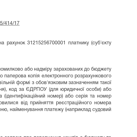
25/414/17
а рахунок 31215256700001 платнику (суб'єкту
 помилково або надміру зарахованих до бюджету
бо паперова копія електронного розрахункового
ільній формі з обов'язковим зазначенням такої
ня), код за ЄДРПОУ (для юридичної особи) або
ів (ідентифікаційний номер) або серія та номер
мовилися від прийняття реєстраційного номера
ненню, найменування платежу (наприклад судовий