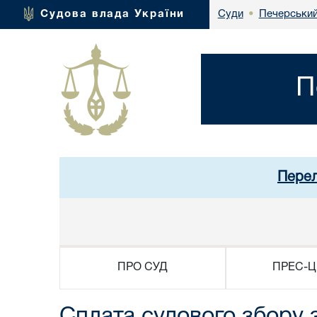
Печерський
Судова влада України
Суди
•
П
Перел
ПРО СУД
ПРЕС-Ц
Сплата судового збору 