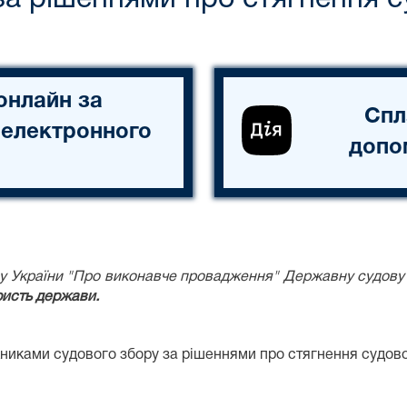
онлайн за
Спл
 електронного
допо
ону України "Про виконавче провадження" Державну судову
ристь держави.
жниками судового збору за рішеннями про стягнення судов