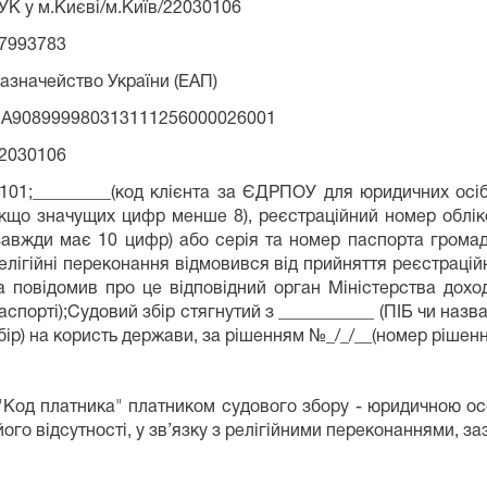
УК у м.Києві/м.Київ/22030106
7993783
азначейство України (ЕАП)
A908999980313111256000026001
2030106
;101;_________(код клієнта за ЄДРПОУ для юридичних осі
кщо значущих цифр менше 8), реєстраційний номер обліко
завжди має 10 цифр) або серія та номер паспорта громад
елігійні переконання відмовився від прийняття реєстрацій
а повідомив про це відповідний орган Міністерства доході
аспорті);Судовий збір стягнутий з ___________ (ПІБ чи назва
бір) на користь держави, за рішенням №_/_/__(номер рішен
 "Код платника" платником судового збору - юридичною о
ого відсутності, у зв’язку з релігійними переконаннями, за