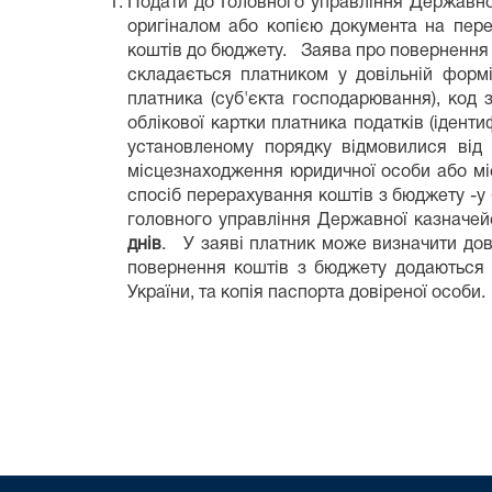
Подати до Головного управління Державно
оригіналом або копією документа на пере
коштів до бюджету. Заява про повернення к
складається платником у довільній форм
платника (суб'єкта господарювання), код 
облікової картки платника податків (іденти
установленому порядку відмовилися від п
місцезнаходження юридичної особи або мі
спосіб перерахування коштів з бюджету -у 
головного управління Державної казначей
днів
. У заяві платник може визначити дов
повернення коштів з бюджету додаються д
України, та копія паспорта довіреної особи.