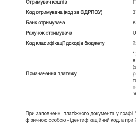
Отримувач коштів
Г
Код отримувача (код за ЄДРПОУ)
3
Банк отримувача
К
Рахунок отримувача
U
Код класифікації доходів бюджету
2
*
я
(
Призначення платежу
р
т
п
з
При заповненні платіжного документа у графі
фізичною особою - ідентифікаційний код, а при й