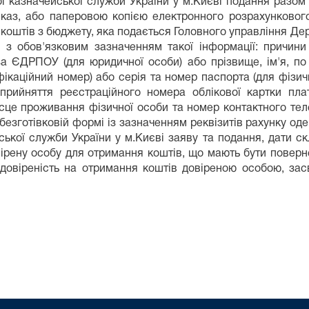
ї казначейської служби України у м.Києві подання разом
каз, або паперовою копією електронного розрахункового
оштів з бюджету, яка подається Головного управління Дер
і з обов'язковим зазначенням такої інформації: причин
за ЄДРПОУ (для юридичної особи) або прізвище, ім'я, по
фікаційний номер) або серія та номер паспорта (для фізичн
рийняття реєстраційного номера облікової картки платн
сце проживання фізичної особи та номер контактного тел
безготівковій формі із зазначенням реквізитів рахунку о
ської служби України у м.Києві заяву та подання, дати 
ірену особу для отримання коштів, що мають бути поверне
овіреність на отримання коштів довіреною особою, засв