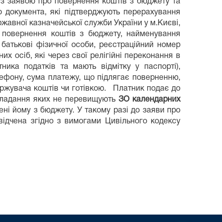
 з заявою про повернення коштів з бюджету та
 документа, які підтверджують перерахування
жавної казначейської служби України у м.Києві,
и повернення коштів з бюджету, найменування
 батькові фізичної особи, реєстраційний номер
их осіб, які через свої релігійні переконання в
ика податків та мають відмітку у паспорті),
ефону, сума платежу, що підлягає поверненню,
держувача коштів чи готівкою. Платник подає до
складання яких не перевищують
ЗО календарних
ні йому з бюджету. У такому разі до заяви про
ідчена згідно з вимогами Цивільного кодексу