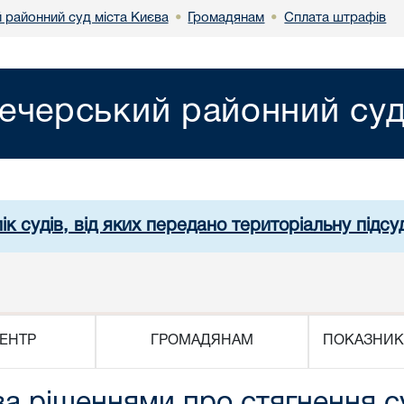
 районний суд міста Києва
Громадянам
Сплата штрафів
•
•
ечерський районний суд
ік судів, від яких передано територіальну підсуд
ЕНТР
ГРОМАДЯНАМ
ПОКАЗНИК
за рішеннями про стягнення с