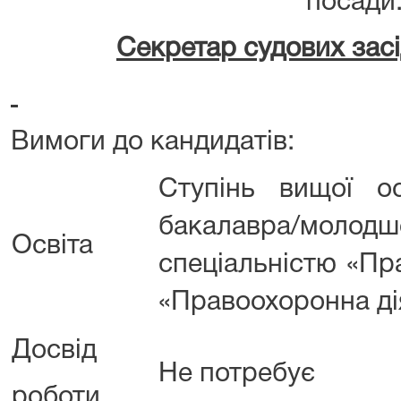
посади
Секретар судових засі
Вимоги до кандидатів:
Ступінь вищої о
бакалавра/молодш
Освіта
спеціальністю «Пр
«Правоохоронна ді
Досвід
Не потребує
роботи